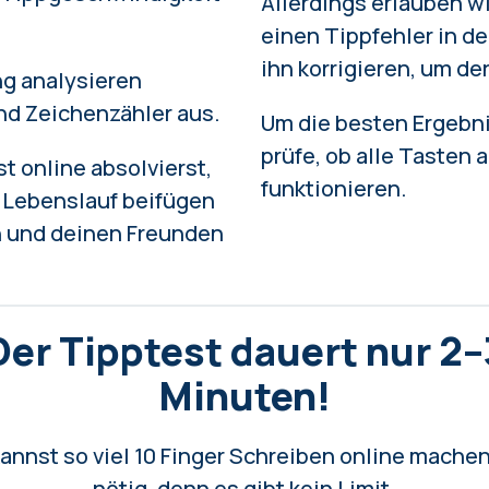
Allerdings erlauben wi
einen Tippfehler in d
ihn korrigieren, um d
ng analysieren
nd Zeichenzähler aus
.
Um die besten Ergebni
prüfe, ob alle Tasten 
t online absolvierst,
funktionieren.
m Lebenslauf beifügen
n und deinen Freunden
Der Tipptest dauert nur 2–
Minuten!
annst so viel 10 Finger Schreiben online mache
nötig, denn es gibt kein Limit.