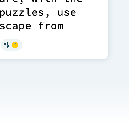
p
u
z
z
l
e
s
,
u
s
e
s
c
a
p
e
f
r
o
m
h
a
v
e
t
h
r
e
e
d
,
a
n
d
t
h
e
i
r
i
b
u
t
e
d
a
r
m
s
,
g
i
v
i
n
g
e
l
o
f
c
o
n
t
r
o
l
p
t
i
o
n
.
S
o
m
e
e
n
b
e
e
n