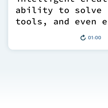
a
b
i
l
i
t
y
t
o
s
o
l
v
e
t
o
o
l
s
,
a
n
d
e
v
e
n
e
e
n
c
l
o
s
u
r
e
s
.
T
h
e
y
01:00
h
e
a
r
t
s
,
b
l
u
e
b
l
o
o
n
e
u
r
o
n
s
a
r
e
d
i
s
t
r
t
h
r
o
u
g
h
o
u
t
t
h
e
i
r
t
h
e
m
a
u
n
i
q
u
e
l
e
v
a
n
d
s
e
n
s
o
r
y
p
e
r
c
e
o
c
t
o
p
u
s
e
s
h
a
v
e
e
v