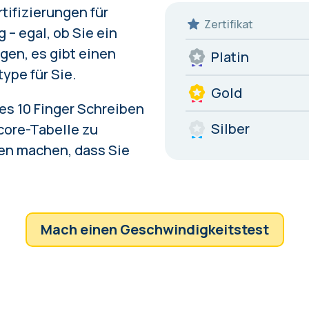
tifizierungen für
Zertifikat
ig – egal, ob Sie ein
en, es gibt einen
Platin
type
für Sie.
Gold
es 10 Finger Schreiben
Silber
core-Tabelle zu
en machen, dass Sie
Mach einen Geschwindigkeitstest