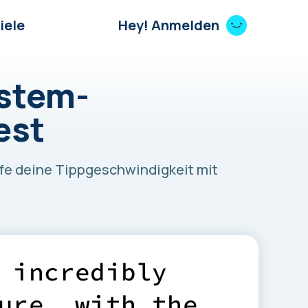
iele
Hey! Anmelden
ystem-
est
fe deine Tippgeschwindigkeit mit
i
n
c
r
e
d
i
b
l
y
u
r
e
,
w
i
t
h
t
h
e