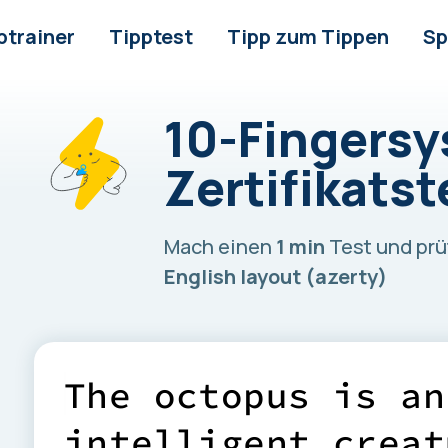
ptrainer
Tipptest
Tipp zum Tippen
Sp
10-Fingers
Zertifikatst
Mach einen
1 min
Test und prü
English layout (azerty)
T
h
e
o
c
t
o
p
u
s
i
s
a
n
i
n
t
e
l
l
i
g
e
n
t
c
r
e
a
t