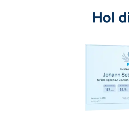
Hol d