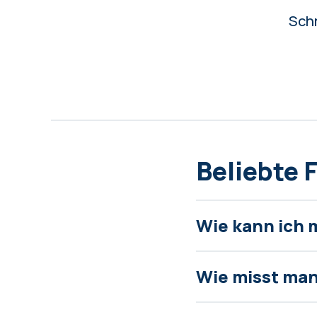
Schn
Beliebte 
Wie kann ich 
Wie misst man