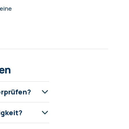
deine
pen
erprüfen?
igkeit?