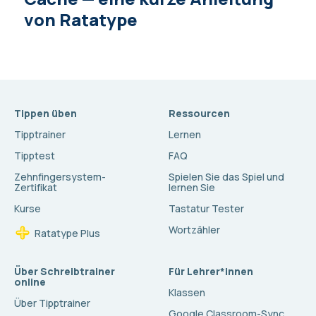
von Ratatype
Tippen üben
Ressourcen
Tipptrainer
Lernen
Tipptest
FAQ
Zehnfingersystem-
Spielen Sie das Spiel und
Zertifikat
lernen Sie
Kurse
Tastatur Tester
Wortzähler
Ratatype Plus
Über Schreibtrainer
Für Lehrer*innen
online
Klassen
Über Tipptrainer
Google Classroom-Sync