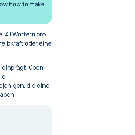
 know how to make
i 41 Wörtern pro
reibkraft oder eine
 einprägt: üben,
ie
ejenigen, die eine
haben.