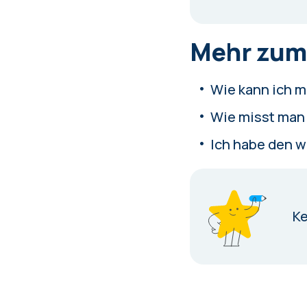
Mehr zum
Wie kann ich m
Wie misst man
Ich habe den w
K