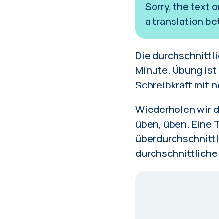
Sorry, the text 
a translation be
Die durchschnittl
Minute. Übung ist 
Schreibkraft mit 
Wiederholen wir d
üben, üben. Eine
T
überdurchschnittli
durchschnittliche