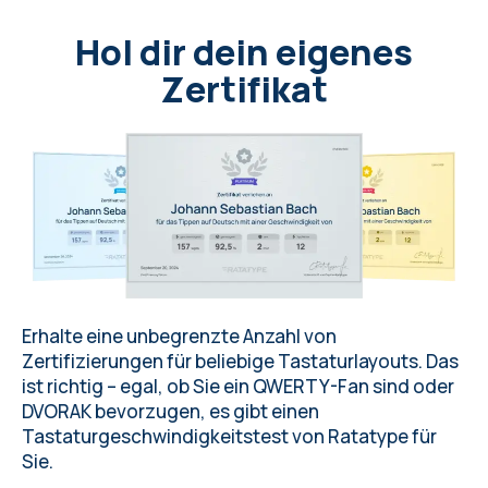
W
a
s
s
e
r
.
Hol dir dein eigenes
Zertifikat
Erhalte eine unbegrenzte Anzahl von
Zertifizierungen für
beliebige Tastaturlayouts
. Das
ist richtig – egal, ob Sie ein QWERTY-Fan sind oder
DVORAK bevorzugen, es gibt einen
Tastaturgeschwindigkeitstest von
Ratatype
für
Sie.