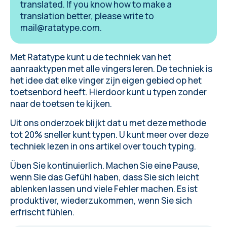
translated. If you know how to make a
translation better, please write to
mail@ratatype.com
.
Met Ratatype kunt u de techniek van het
aanraaktypen met alle vingers leren. De techniek is
het idee dat elke vinger zijn eigen gebied op het
toetsenbord heeft. Hierdoor kunt u typen zonder
naar de toetsen te kijken.
Uit ons onderzoek blijkt dat u met deze methode
tot 20% sneller kunt typen. U kunt meer over deze
techniek lezen in ons
artikel over touch typing
.
Üben Sie kontinuierlich. Machen Sie eine Pause,
wenn Sie das Gefühl haben, dass Sie sich leicht
ablenken lassen und
viele Fehler machen
. Es ist
produktiver, wiederzukommen, wenn Sie sich
erfrischt fühlen.