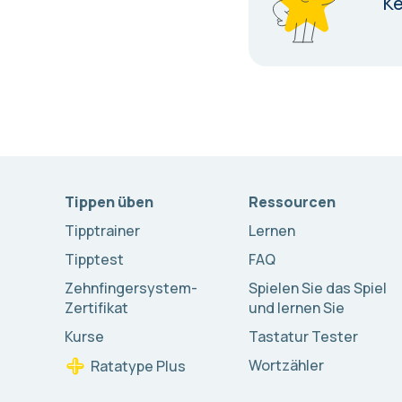
K
Tippen üben
Ressourcen
Tipptrainer
Lernen
Tipptest
FAQ
Zehnfingersystem-
Spielen Sie das Spiel
Zertifikat
und lernen Sie
Kurse
Tastatur Tester
Wortzähler
Ratatype Plus