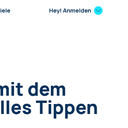
iele
Hey! Anmelden
 mit dem
les Tippen