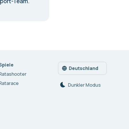
pport-Team.
Spiele
Deutschland
Ratashooter
Ratarace
Dunkler Modus