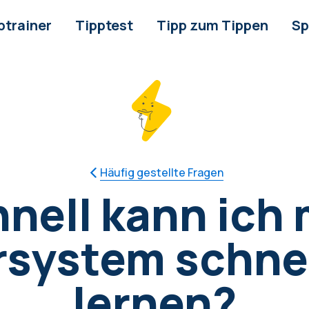
ptrainer
Tipptest
Tipp zum Tippen
Sp
Häufig gestellte Fragen
nell kann ich
rsystem schnel
lernen?