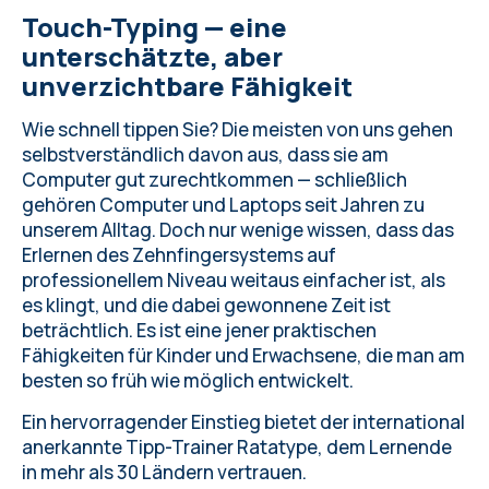
Touch-Typing — eine
unverzichtbare Fähigkeit
In diesem Zusammenhang: 750words —
unterschätzte, aber
Online-Plattform für tägliches Schreiben
unverzichtbare Fähigkeit
Die Brilliant-App — ein neuer Maßstab im
Bildungs-Entertainment
Wie schnell tippen Sie? Die meisten von uns gehen
selbstverständlich davon aus, dass sie am
Computer gut zurechtkommen — schließlich
gehören Computer und Laptops seit Jahren zu
unserem Alltag. Doch nur wenige wissen, dass das
Erlernen des Zehnfingersystems auf
professionellem Niveau weitaus einfacher ist, als
es klingt, und die dabei gewonnene Zeit ist
beträchtlich. Es ist eine jener praktischen
Fähigkeiten für Kinder und Erwachsene, die man am
besten so früh wie möglich entwickelt.
Ein hervorragender Einstieg bietet der international
anerkannte
Tipp-Trainer Ratatype
, dem Lernende
in mehr als 30 Ländern vertrauen.