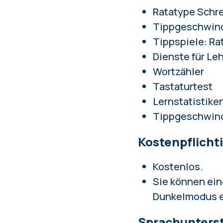
Ratatype Schre
Tippgeschwind
Tippspiele:
Ra
Dienste für Leh
Wortzähler
Tastaturtest
Lernstatistike
Tippgeschwindi
Kostenpflicht
Kostenlos.
Sie können ei
Dunkelmodus 
Sprachunters