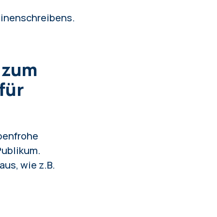
chinenschreibens.
m zum
für
rbenfrohe
Publikum.
us, wie z.B.