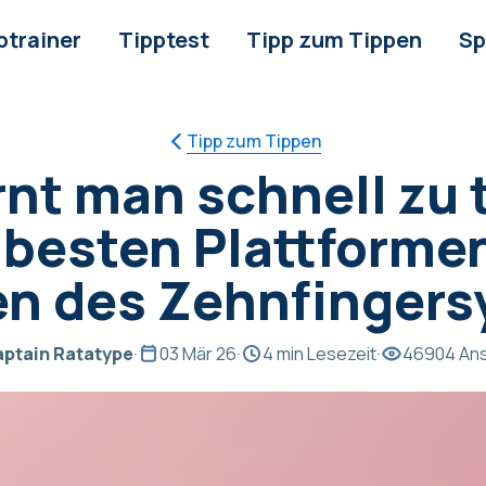
ptrainer
Tipptest
Tipp zum Tippen
Sp
Tipp zum Tippen
rnt man schnell zu 
5 besten Plattforme
en des Zehnfinger
ptain Ratatype
·
03 Mär 26
·
4 min Lesezeit
·
46904 Ans