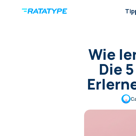
Tip
Wie le
Die 
Erlern
Ca