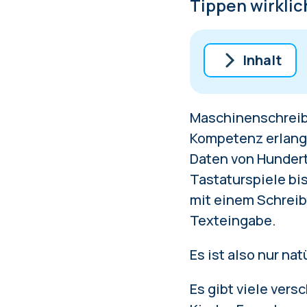
Tippen wirklic
Inhalt
Wie wählt ma
Maschinenschreiben
1. Ratatype 
Kompetenz erlange
für Kinder u
Daten von Hundert
2. Keybr — e
Tastaturspiele bi
3. TypingClu
mit einem Schreibt
Maschinensc
Texteingabe.
4. Typing.co
5. Monkeyty
Es ist also nur na
Fazit
FAQ — häufi
Es gibt viele ver