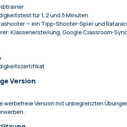
ibtrainer
igkeitstest
für 1, 2 und 5 Minuten
tashooter
— ein Tipp-Shooter-Spiel und
Ratarac
rer
: Klassenerstellung, Google Classroom-Syn
n
gkeitszertifikat
ige Version
ne
werbefreie Version mit unbegrenzten Übunge
erwerben.
tützung