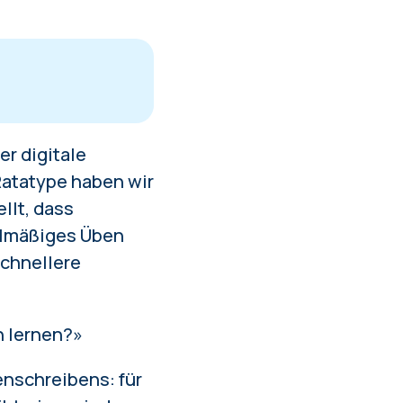
er digitale
hinenschreibens
Ratatype haben wir
llt, dass
gelmäßiges Üben
schnellere
n lernen?»
enschreibens: für