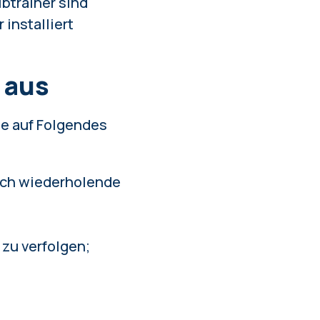
btrainer sind
installiert
 aus
ie auf Folgendes
sich wiederholende
 zu verfolgen;