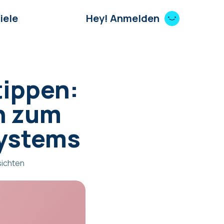
iele
Hey! Anmelden
tippen:
n zum
systems
ichten