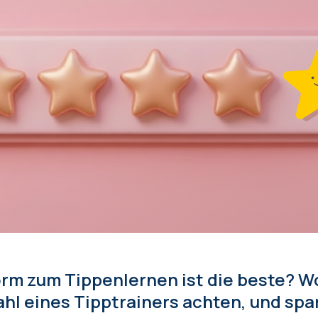
rm zum Tippenlernen ist die beste? Wo
hl eines Tipptrainers achten, und spa