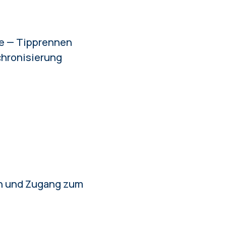
e
— Tipprennen
chronisierung
n
und Zugang zum