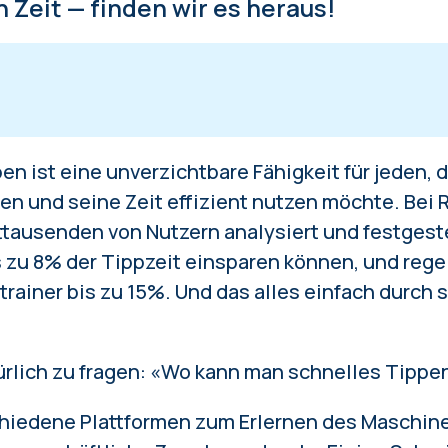
h Zeit — finden wir es heraus!
n einen Schreibtrainer aus
 ist eine unverzichtbare Fähigkeit für jeden, d
— eine Online-Plattform zum Erlernen des Masc
n und seine Zeit effizient nutzen möchte. Bei 
nd Erwachsene
tausenden von Nutzern analysiert
in Trainer zur Verbesserung der Genauigkeit
und festgeste
s zu 8% der Tippzeit einsparen können, und re
b — ein umfassender Kurs zum Erlernen des
rainer bis zu 15%. Und das alles einfach durch 
hreibens
m — ein vielseitiger Schreibtrainer
pe — ein Tippgeschwindigkeitstest-Dienst
türlich zu fragen: «Wo kann man schnelles Tippe
g gestellte Fragen zum Maschinenschreiben
schiedene Plattformen zum Erlernen des Maschin