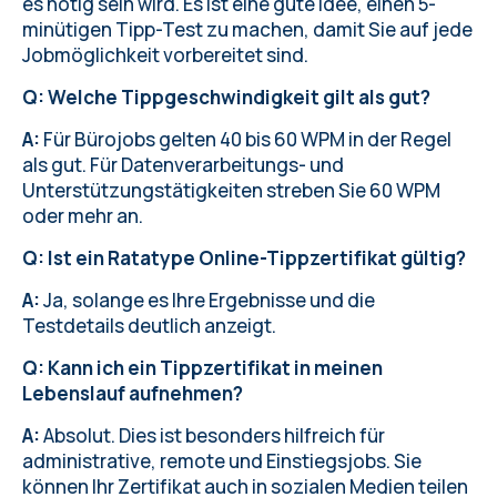
es nötig sein wird. Es ist eine gute Idee, einen 5-
minütigen Tipp-Test zu machen, damit Sie auf jede
Jobmöglichkeit vorbereitet sind.
Q: Welche Tippgeschwindigkeit gilt als gut?
A:
Für Bürojobs gelten 40 bis 60 WPM in der Regel
als gut. Für Datenverarbeitungs- und
Unterstützungstätigkeiten streben Sie 60 WPM
oder mehr an.
Q: Ist ein Ratatype Online-Tippzertifikat gültig?
A:
Ja, solange es Ihre Ergebnisse und die
Testdetails deutlich anzeigt.
Q: Kann ich ein Tippzertifikat in meinen
Lebenslauf aufnehmen?
A:
Absolut. Dies ist besonders hilfreich für
administrative, remote und Einstiegsjobs. Sie
können Ihr Zertifikat auch in sozialen Medien teilen