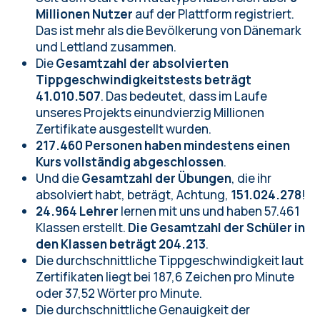
Millionen Nutzer
auf der Plattform registriert.
Das ist mehr als die Bevölkerung von Dänemark
und Lettland zusammen.
Die
Gesamtzahl der absolvierten
Tippgeschwindigkeitstests beträgt
41.010.507
. Das bedeutet, dass im Laufe
unseres Projekts einundvierzig Millionen
Zertifikate ausgestellt wurden.
217.460 Personen haben mindestens einen
Kurs vollständig abgeschlossen
.
Und die
Gesamtzahl der Übungen
, die ihr
absolviert habt, beträgt, Achtung,
151.024.278
!
24.964 Lehrer
lernen mit uns und haben 57.461
Klassen erstellt.
Die Gesamtzahl der Schüler in
den Klassen beträgt 204.213
.
Die durchschnittliche Tippgeschwindigkeit laut
Zertifikaten liegt bei 187,6 Zeichen pro Minute
oder 37,52 Wörter pro Minute.
Die durchschnittliche Genauigkeit der