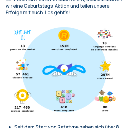
Nutzer aus über 70 Ländern lernen mit
wir eine
Geburtstags-Aktion
und teilen unsere
Ratatype
Erfolge mit euch. Los geht's!
Jetzt könnt ihr in 10 Sprachen lernen
Und das ist bisher nicht alles
Seit dem Start von Ratatype haben sich über
8