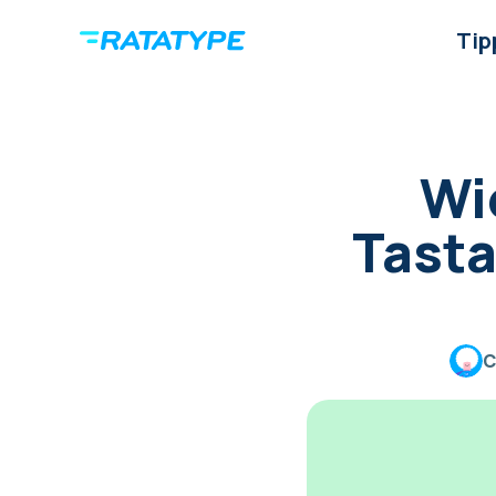
Tip
Wi
Tasta
C