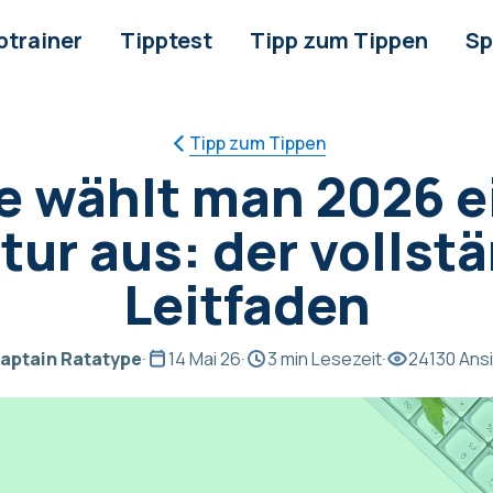
ptrainer
Tipptest
Tipp zum Tippen
Sp
Tipp zum Tippen
e wählt man 2026 e
tur aus: der vollst
Leitfaden
aptain Ratatype
·
14 Mai 26
·
3 min Lesezeit
·
24130 Ans