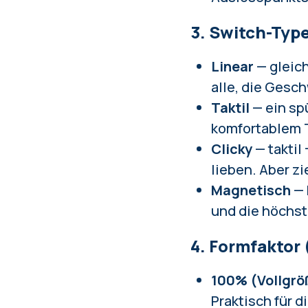
3. Switch-Typ
Linear
— gleich
alle, die Gesc
Taktil
— ein sp
komfortablem 
Clicky
— taktil
lieben. Aber zi
Magnetisch
— 
und die höchs
4. Formfaktor
100% (Vollgrö
Praktisch für d