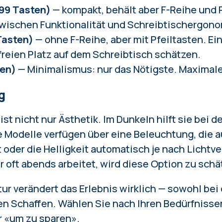
99 Tasten)
— kompakt, behält aber F-Reihe und P
wischen Funktionalität und Schreibtischergono
Tasten)
— ohne F-Reihe, aber mit Pfeiltasten. Ei
 freien Platz auf dem Schreibtisch schätzen.
en)
— Minimalismus: nur das Nötigste. Maximale 
g
t nicht nur Ästhetik. Im Dunkeln hilft sie bei d
e Modelle verfügen über eine Beleuchtung, die 
 oder die Helligkeit automatisch je nach Lichtv
 oft abends arbeitet, wird diese Option zu sch
tur verändert das Erlebnis wirklich — sowohl bei 
en Schaffen. Wählen Sie nach Ihren Bedürfnisse
 «um zu sparen».