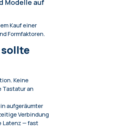
d Modelle auf
dem Kauf einer
und Formfaktoren.
sollte
tion. Keine
 Tastatur an
in aufgeräumter
hzeitige Verbindung
 Latenz — fast