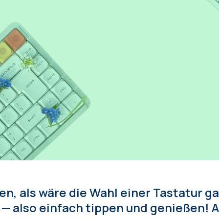
en, als wäre die Wahl einer Tastatur g
 — also einfach tippen und genießen!