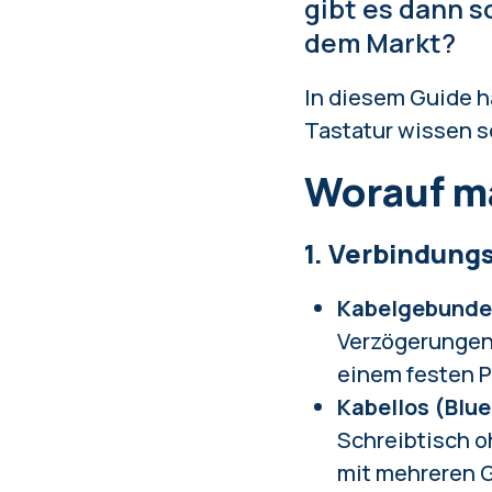
gibt es dann s
dem Markt?
In diesem Guide h
Tastatur wissen s
Worauf ma
1. Verbindung
Kabelgebunde
Verzögerungen,
einem festen P
Kabellos (Blue
Schreibtisch oh
mit mehreren G