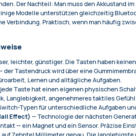
den. Der Nachteil: Man muss den Akkustand im 
inige Modelle unterstützen gleichzeitig Blueto
e Verbindung. Praktisch, wenn man häufig zwi
uweise
ser, leichter, günstiger. Die Tasten haben keine
 der Tastendruck wird über eine Gummimembran
üroarbeit, Lernen und alltägliche Aufgaben.
jede Taste hat einen eigenen physischen Schal
k, Langlebigkeit, angenehmeres taktiles Gefühl.
witch-Typen für unterschiedliche Aufgaben und
ll Effect)
— Technologie der nächsten Generat
takt — ein Magnet und ein Sensor. Präzise Eins
auf Zehntel Millimeter genau. Die langlebigste