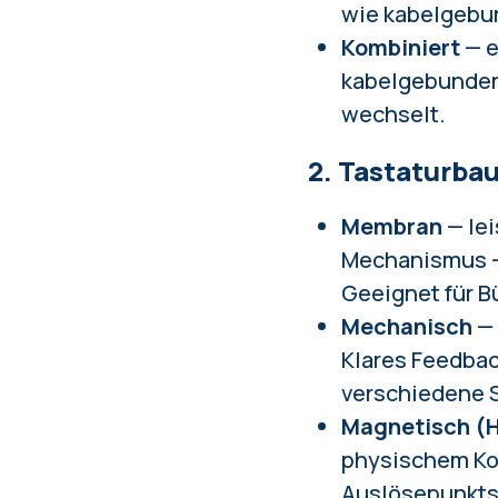
wie kabelgebun
Kombiniert
— e
kabelgebunden
wechselt.
2. Tastaturba
Membran
— lei
Mechanismus —
Geeignet für B
Mechanisch
— 
Klares Feedbac
verschiedene S
Magnetisch (Ha
physischem Kon
Auslösepunkts 