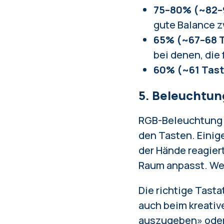
75–80% (~82–
gute Balance z
65% (~67–68 
bei denen, die
60% (~61 Tast
5. Beleuchtun
RGB-Beleuchtung is
den Tasten. Einig
der Hände reagiert
Raum anpasst. Wer
Die richtige Tasta
auch beim kreativ
auszugeben» oder