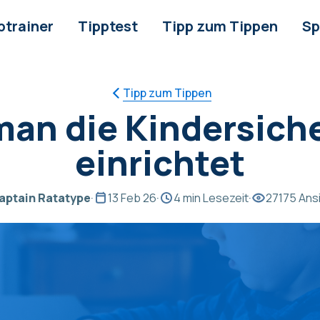
ptrainer
Tipptest
Tipp zum Tippen
Sp
Tipp zum Tippen
man die Kindersich
einrichtet
aptain Ratatype
·
13 Feb 26
·
4 min Lesezeit
·
27175 Ans