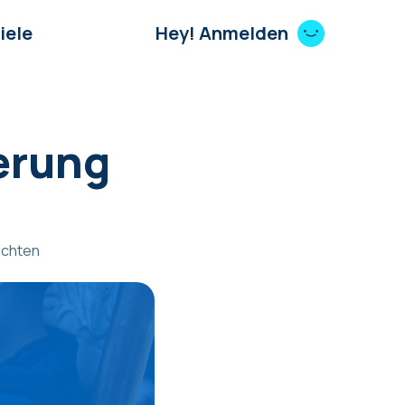
iele
Hey! Anmelden
erung
ichten