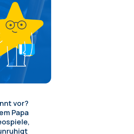
nnt vor?
dem Papa
eospiele,
unruhigt