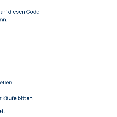
darf diesen Code
inn.
ellen
r Käufe bitten
l: