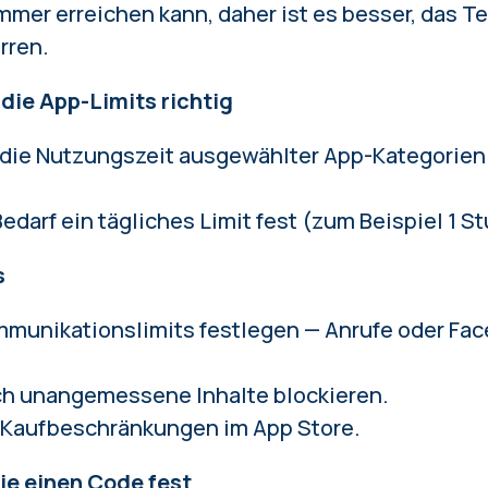
immer erreichen kann, daher ist es besser, das T
rren.
 die App-Limits richtig
die Nutzungszeit ausgewählter App-Kategorien 
edarf ein tägliches Limit fest (zum Beispiel 1 St
s
mmunikationslimits festlegen — Anrufe oder Fa
ch unangemessene Inhalte blockieren.
 Kaufbeschränkungen im App Store.
Sie einen Code fest