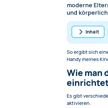
moderne Eltern
und körperlich
Inhalt
Wie man die 
So ergibt sich ein
Wie man die 
Handy meines Kin
Der Respekt 
Wie man d
einrichte
Es gibt verschied
aktivieren.