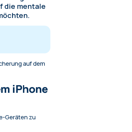
uf die mentale
 möchten.
sicherung auf dem
hen
em iPhone
le-Geräten zu