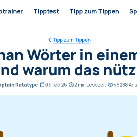
ptrainer
Tipptest
Tipp zum Tippen
Sp
Tipp zum Tippen
an Wörter in eine
und warum das nützl
aptain Ratatype
·
03 Feb 26
·
2 min Lesezeit
·
46288 Ans