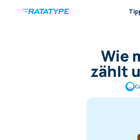
Tip
Wie m
zählt 
C