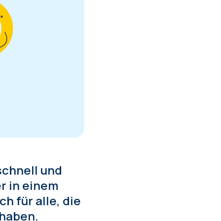
schnell und
r in einem
h für alle, die
 haben.