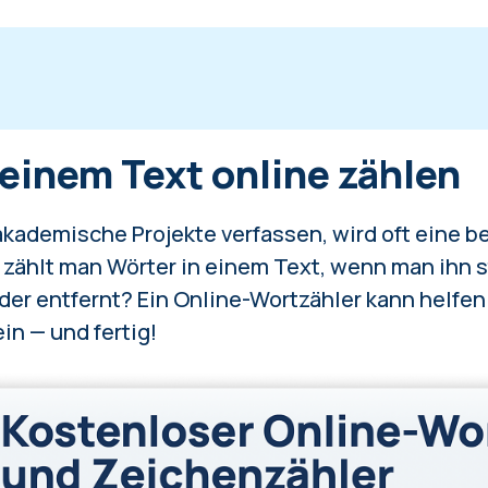
nem Text online zählen
 einem Text online zählen
er in Google Docs zählt
er in Word zählt
kzeug zum Zählen von Wörtern und Zeichen wä
ademische Projekte verfassen, wird oft eine 
e zählt man Wörter in einem Text, wenn man ihn s
der entfernt? Ein Online-Wortzähler kann helfen
in — und fertig!