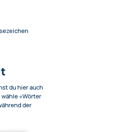
esezeichen
lt
nst du hier auch
d wähle «Wörter
 während der