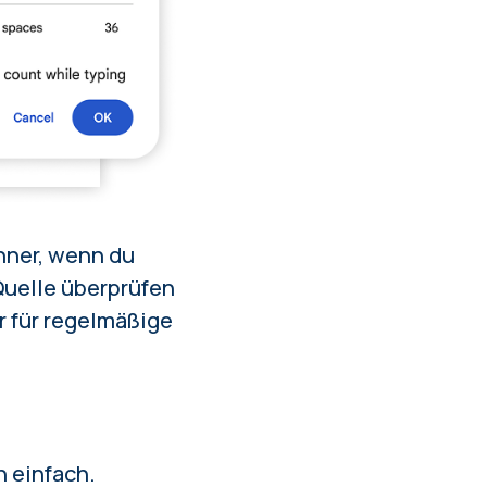
hner, wenn du
Quelle überprüfen
r für regelmäßige
h einfach.