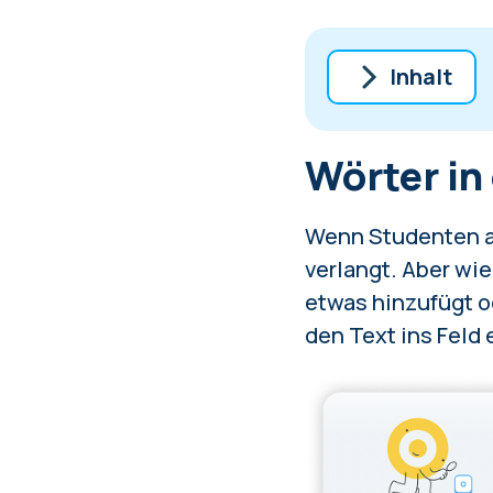
Inhalt
Wörter in ei
Wörter in
Wie man Wört
Wie man Wört
Welches Wer
Wenn Studenten ak
verlangt. Aber wi
etwas hinzufügt o
den Text ins Feld e