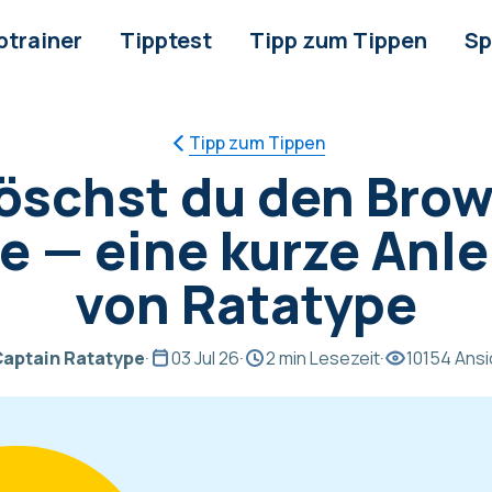
ptrainer
Tipptest
Tipp zum Tippen
Sp
Tipp zum Tippen
löschst du den Brow
e — eine kurze Anle
von Ratatype
aptain Ratatype
·
03 Jul 26
·
2 min Lesezeit
·
10154 Ans