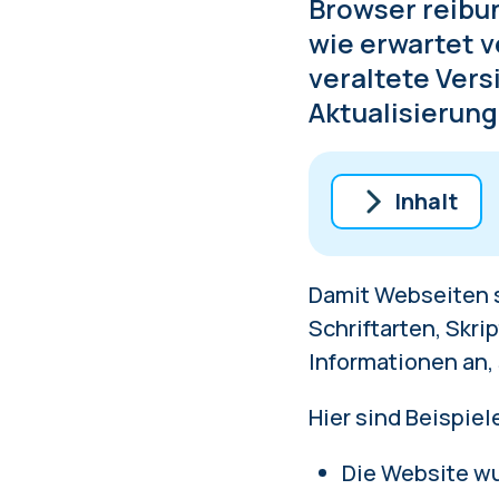
Browser reibun
wie erwartet v
veraltete Vers
Aktualisierung
Inhalt
So leeren Si
Damit Webseiten s
Lesen Sie au
Schriftarten, Skrip
Informationen an,
Hier sind Beispiel
Die Website wur