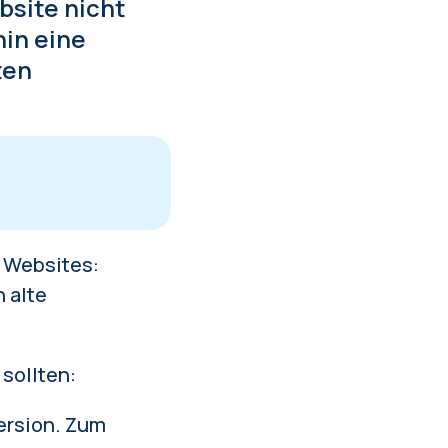
bsite nicht
hin eine
ten
n Websites:
n alte
 sollten:
Version. Zum