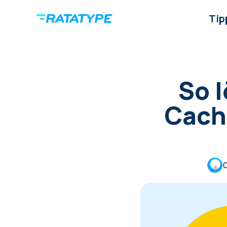
Tip
So 
Cach
C