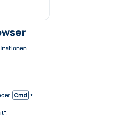
rowser
binationen
oder
Cmd
+
t".