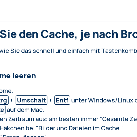
 Sie den Cache, je nach B
 wie Sie das schnell und einfach mit Tastenkom
me leeren
rome.
trg
+
Umschalt
+
Entf
unter Windows/Linux 
te
auf dem Mac.
en Zeitraum aus: am besten immer "Gesamte Zei
 Häkchen bei "Bilder und Dateien im Cache."