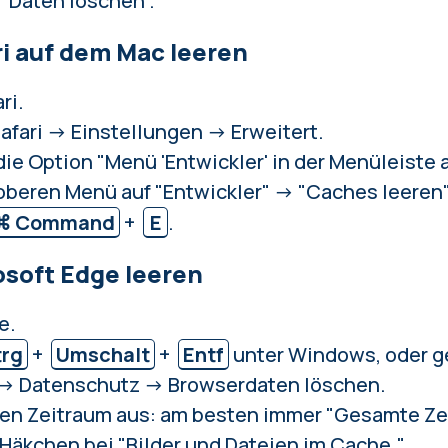
 "Daten löschen".
ri auf dem Mac leeren
ri.
afari → Einstellungen → Erweitert.
die Option "Menü 'Entwickler' in der Menüleiste 
 oberen Menü auf "Entwickler" → "Caches leeren"
⌘ Command
+
E
.
osoft Edge leeren
e.
trg
+
Umschalt
+
Entf
unter Windows, oder g
 → Datenschutz → Browserdaten löschen.
en Zeitraum aus: am besten immer "Gesamte Zei
 Häkchen bei "Bilder und Dateien im Cache."