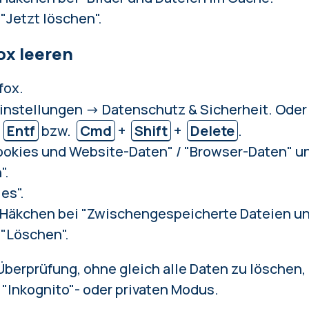
 "Jetzt löschen".
ox leeren
fox.
instellungen → Datenschutz & Sicherheit. Oder
+
Entf
bzw.
Cmd
+
Shift
+
Delete
.
okies und Website-Daten" / "Browser-Daten" und
".
es".
 Häkchen bei "Zwischengespeicherte Dateien un
 "Löschen".
Überprüfung, ohne gleich alle Daten zu löschen, 
 "Inkognito"- oder privaten Modus.