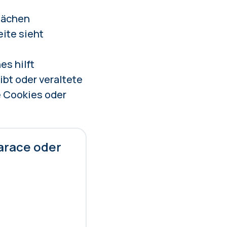
lächen
eite sieht
s hilft
bt oder veraltete
e Cookies oder
arace oder