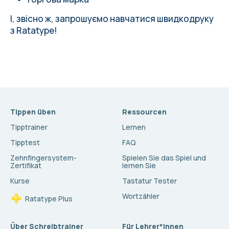
І, звісно ж, запрошуємо навчатися швидкодруку
з Ratatype!
Tippen üben
Ressourcen
Tipptrainer
Lernen
Tipptest
FAQ
Zehnfingersystem-
Spielen Sie das Spiel und
Zertifikat
lernen Sie
Kurse
Tastatur Tester
Wortzähler
Ratatype Plus
Über Schreibtrainer
Für Lehrer*innen