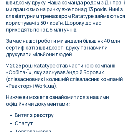
швидкому друку. Наша команда родом з Дніпра, і
ми працюємо на ринку вже понад 13 років. Нині з
клавіатурним тренажером Ratatype займаються
користувачі з 50+ країн. Щороку до нас
приходять понад 6 млн учнів.
За час нашої роботи ми видали більш як 40 млн
сертифікатів швидкості друку та навчили
друкувати мільйони людей.
У 2025 році Ratatype став частиною компанії
«Орбіта-Ї», яку заснував Андрій Боровик
(співзасновник і колишній співвласник компаній
«Реактор» і
Work.ua
).
Нижче ви можете ознайомитися з нашими
офіційними документами:
Витяг з реєстру
Статут
Торгова марка