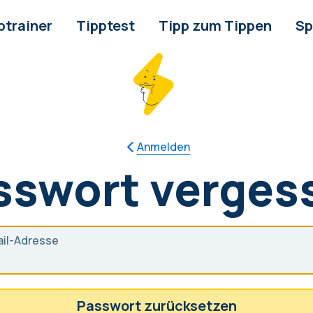
ptrainer
Tipptest
Tipp zum Tippen
Sp
Anmelden
sswort verges
il-Adresse
Passwort zurücksetzen