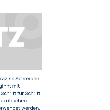
präzise
Schreiben
ginnt mit
chritt für Schritt
akritischen
verwendet werden.