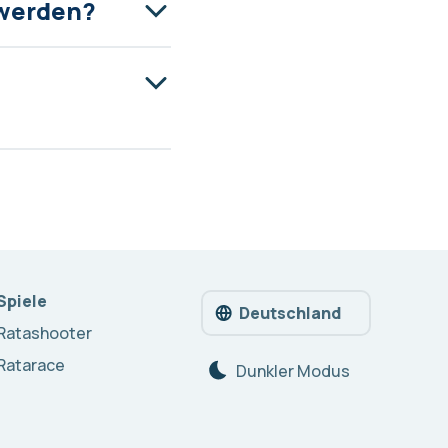
 werden?
Spiele
Deutschland
Ratashooter
Ratarace
Dunkler Modus