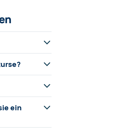
pen
kurse?
ie ein