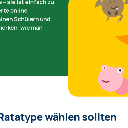
 – sie ist einfach zu
erte online
inen Schülern und
 merken, wie man
atatype wählen sollten