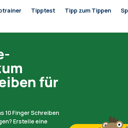
ptrainer
Tipptest
Tipp zum Tippen
Sp
e-
 zum
eiben für
s 10 Finger Schreiben
gen? Erstelle eine