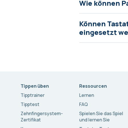
Wie können P
Können Tasta
eingesetzt w
Tippen üben
Ressourcen
Tipptrainer
Lernen
Tipptest
FAQ
Zehnfingersystem-
Spielen Sie das Spiel
Zertifikat
und lernen Sie